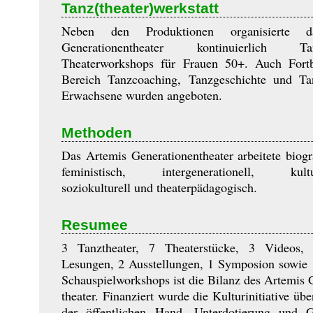
Tanz(theater)werkstatt
Neben den Produktionen organisierte d
Generationentheater kon­ti­nuier­lich
Theaterworkshops für Frauen 50+. Auch Fort
Bereich Tanzcoaching, Tanzgeschichte und Tan
Erwachsene wurden angeboten.
Methoden
Das Artemis Generationentheater arbeitete bio­grafi
fe­mi­ni­stisch, intergenerationell, kultu
soziokulturell und thea­ter­päda­go­gisch.
Resumee
3 Tanztheater, 7 Theaterstücke, 3 Videos
Lesungen, 2 Ausstellungen, 1 Symposion sowie
Schauspielworkshops ist die Bilanz des Artemis Ge
thea­ter. Finanziert wurde die Kulturinitiative ü
der öffentlichen Hand. Un­ter­do­tie­rung und Ge